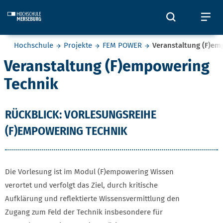
Skip to main content
Öffnet und
Öf
Sie befinden sich hier:
Hochschule
Projekte
FEM POWER
Veranstaltung (F)em
Veranstaltung (F)empowering
Technik
RÜCKBLICK: VORLESUNGSREIHE
(F)EMPOWERING TECHNIK
Die Vorlesung ist im Modul (F)empowering Wissen
verortet und verfolgt das Ziel, durch kritische
Aufklärung und reflektierte Wissensvermittlung den
Zugang zum Feld der Technik insbesondere für