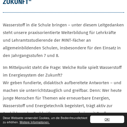
ZUKUNFT"
Wasserstoff in die Schule bringen – unter diesem Leitgedanken
steht unsere praxisorientierte Weiterbildung für Lehrkräfte
und Lehramtsstudierende der MINT-Fächer an
allgemeinbildenden Schulen, insbesondere für den Einsatz in
den Jahrgangsstufen 7 und 8.
Im Mittelpunkt steht die Frage: Welche Rolle spielt Wasserstoff
im Energiesystem der Zukunft?
Wir geben fundierte, didaktisch aufbereitete Antworten – und
machen sie unterrichtstauglich und greifbar. Denn: Wer heute
junge Menschen für Themen wie erneuerbare Energien,
Wasserstoff und Energietechnik begeistert, trägt aktiv zur
Ausbildung der Fachkräfte von morgen bei – mit Spaß am
Diese Webseite verwendet Cookies, um die Bedienfreundlichkeit
OK!
Lernen und Forschen.
zu erhöhen.
Weitere Informationen.