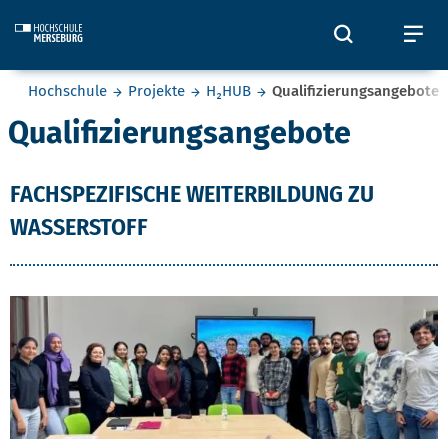
Skip to main content
Öffnet und
Öf
Sie befinden sich hier:
Hochschule
Projekte
H₂HUB
Qualifizierungsangebote
Qualifizierungsangebote
FACHSPEZIFISCHE WEITERBILDUNG ZU
WASSERSTOFF