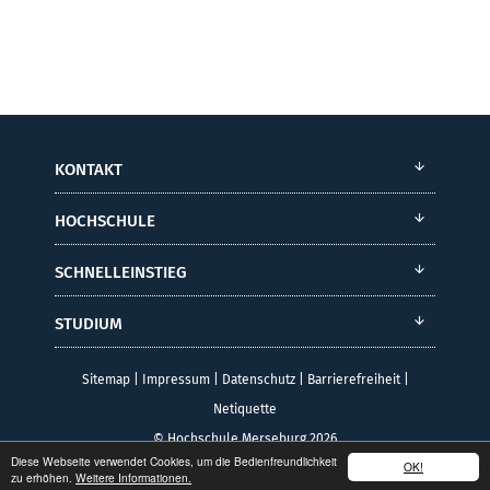
KONTAKT
HOCHSCHULE
SCHNELLEINSTIEG
STUDIUM
Sitemap
|
Impressum
|
Datenschutz
|
Barrierefreiheit
|
Netiquette
© Hochschule Merseburg 2026
Diese Webseite verwendet Cookies, um die Bedienfreundlichkeit
OK!
zu erhöhen.
Weitere Informationen.