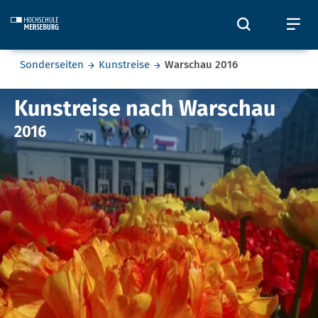
Skip to main content
Öffnet und
Öf
Sie befinden sich hier:
Sonderseiten
Kunstreise
Warschau 2016
Warschau 2016
Kunstreise nach Warschau
2016