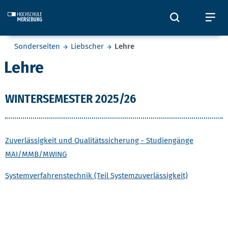
Skip to main content
Öffnet und
Öf
Sie befinden sich hier:
Sonderseiten
Liebscher
Lehre
Lehre
WINTERSEMESTER 2025/26
Zuverlässigkeit und Qualitätssicherung - Studiengänge
MAI/MMB/MWING
Systemverfahrenstechnik (Teil Systemzuverlässigkeit)