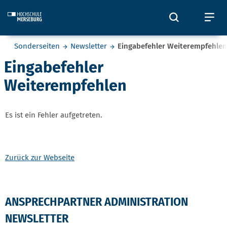
Skip to main content
Öffnet und
Öf
Sie befinden sich hier:
Sonderseiten
Newsletter
Eingabefehler Weiterempfehlen
Eingabefehler
Weiterempfehlen
Es ist ein Fehler aufgetreten.
Zurück zur Webseite
ANSPRECHPARTNER ADMINISTRATION
NEWSLETTER