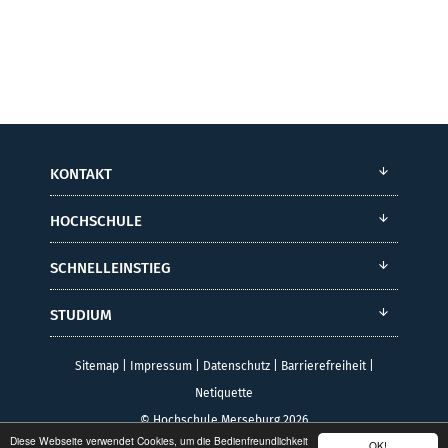
KONTAKT
HOCHSCHULE
SCHNELLEINSTIEG
STUDIUM
Sitemap
|
Impressum
|
Datenschutz
|
Barrierefreiheit
|
Netiquette
© Hochschule Merseburg 2026
Diese Webseite verwendet Cookies, um die Bedienfreundlichkeit
OK!