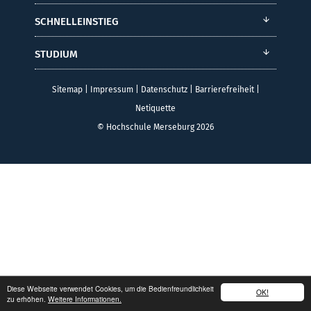
SCHNELLEINSTIEG
STUDIUM
Sitemap
|
Impressum
|
Datenschutz
|
Barrierefreiheit
|
Netiquette
© Hochschule Merseburg 2026
Diese Webseite verwendet Cookies, um die Bedienfreundlichkeit
OK!
zu erhöhen.
Weitere Informationen.