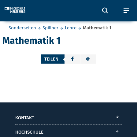
Skip to main content
Öffnet und
Öf
Sie befinden sich hier:
Sonderseiten
Spillner
Lehre
Mathematik 1
Mathematik 1
TEILEN
KONTAKT
HOCHSCHULE