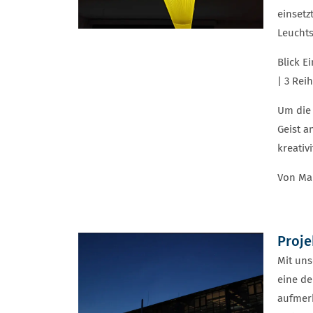
einsetz
Leuchts
Blick E
| 3 Rei
Um die 
Geist a
kreativ
Von Mar
Proje
Mit uns
eine de
aufmerk