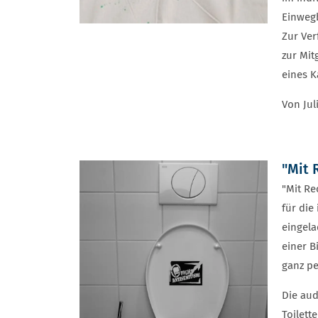
Einwegb
Zur Ver
zur Mit
eines K
Von Jul
"Mit 
"Mit Re
für die
eingela
einer B
ganz pe
Die aud
Toilett