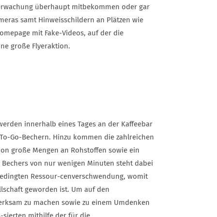
Überwachung überhaupt mitbekommen oder gar
ameras samt Hinweisschildern an Plätzen wie
Homepage mit Fake-Videos, auf der die
ne große Flyeraktion.
werden innerhalb eines Tages an der Kaffeebar
0 To-Go-Bechern. Hinzu kommen die zahlreichen
ion große Mengen an Rohstoffen sowie ein
 Bechers von nur wenigen Minuten steht dabei
gsbedingten Ressour-cenverschwendung, womit
schaft geworden ist. Um auf den
merksam zu machen sowie zu einem Umdenken
sierten mithilfe der für die