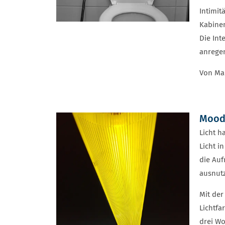
Intimit
Kabine
Die Int
anrege
Von Mar
Mood 
Licht h
Licht i
die Auf
ausnutz
Mit der
Lichtf
drei Wo