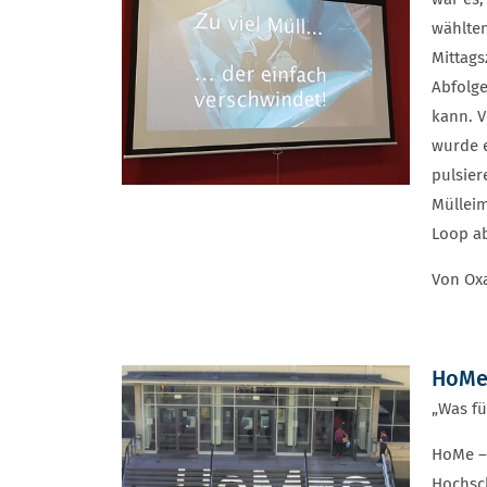
wählten
Mittags
Abfolg
kann. V
wurde e
pulsier
Müllei
Loop ab
Von Oxa
HoMe?
„Was fü
HoMe – 
Hochsch