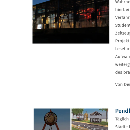
Wahrne
hierbei
Verfahr
Student
Zeitzeu
Projek
Lesetur
Aufwand
weiterg
des bra
Von De
Pendl
Täglich
Städte 