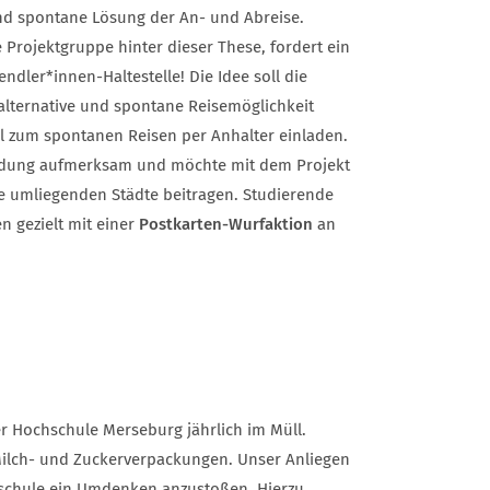
und spontane Lösung der An- und Abreise.
 Projektgruppe hinter dieser These, fordert ein
dler*innen-Haltestelle! Die Idee soll die
lternative und spontane Reisemöglichkeit
oll zum spontanen Reisen per Anhalter einladen.
ndung aufmerksam und möchte mit dem Projekt
e umliegenden Städte beitragen. Studierende
 gezielt mit einer
Postkarten-Wurfaktion
an
r Hochschule Merseburg jährlich im Müll.
ilch- und Zuckerverpackungen. Unser Anliegen
schule ein Umdenken anzustoßen. Hierzu