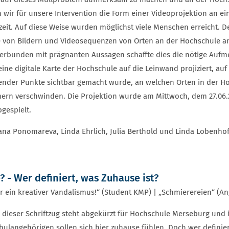
 wir für unsere Intervention die Form einer Videoprojektion an ei
zeit. Auf diese Weise wurden möglichst viele Menschen erreicht. De
e von Bildern und Videosequenzen von Orten an der Hochschule a
erbunden mit prägnanten Aussagen schaffte dies die nötige Aufme
ine digitale Karte der Hochschule auf die Leinwand projiziert, auf 
ender Punkte sichtbar gemacht wurde, an welchen Orten in der Ho
mern verschwinden. Die Projektion wurde am Mittwoch, dem 27.06
gespielt.
na Ponomareva, Linda Ehrlich, Julia Berthold und Linda Lobenho
 - Wer definiert, was Zuhause ist?
r ein kreativer Vandalismus!“ (Student KMP) | „Schmierereien“ (An
dieser Schriftzug steht abgekürzt für Hochschule Merseburg und i
ulangehörigen sollen sich hier zuhause fühlen. Doch wer definier