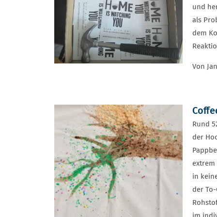
und he
als Pro
dem Kop
Reaktio
Von Jan
Coffe
Rund 52
der Hoc
Pappbe
extrem 
in kein
der To
Rohsto
im indi