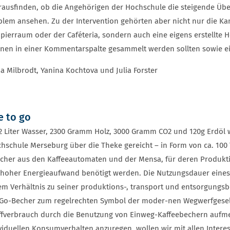
rausfinden, ob die Angehörigen der Hochschule die steigende 
blem ansehen. Zu der Intervention gehörten aber nicht nur die K
ierraum oder der Caféteria, sondern auch eine eigens erstellte 
nen in einer Kommentarspalte gesammelt werden sollten sowie ei
a Milbrodt, Yanina Kochtova und Julia Forster
e to go
 Liter Wasser, 2300 Gramm Holz, 3000 Gramm CO2 und 120g Erdöl 
hschule Merseburg über die Theke gereicht – in Form von ca. 10
cher aus den Kaffeeautomaten und der Mensa, für deren Produkt
hoher Energieaufwand benötigt werden. Die Nutzungsdauer eines
em Verhältnis zu seiner produktions-, transport und entsorgun
-Go-Becher zum regelrechten Symbol der moder-nen Wegwerfgesell
ffverbrauch durch die Benutzung von Einweg-Kaffeebechern auf
viduellen Konsumverhalten anzuregen, wollen wir mit allen Interes-