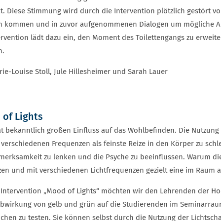
ät. Diese Stimmung wird durch die Intervention plötzlich gestört 
n kommen und in zuvor aufgenommenen Dialogen um mögliche Ant
ervention lädt dazu ein, den Moment des Toilettengangs zu erweiter
n.
ie-Louise Stoll, Jule Hillesheimer und Sarah Lauer
of Lights
at bekanntlich großen Einfluss auf das Wohlbefinden. Die Nutzung 
n verschiedenen Frequenzen als feinste Reize in den Körper zu schle
merksamkeit zu lenken und die Psyche zu beeinflussen. Warum die
en und mit verschiedenen Lichtfrequenzen gezielt eine im Raum a
 Intervention „Mood of Lights“ möchten wir den Lehrenden der Ho
arbwirkung von gelb und grün auf die Studierenden im Seminarra
chen zu testen. Sie können selbst durch die Nutzung der Lichtsch