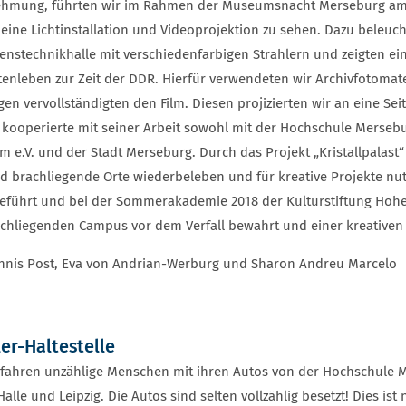
hmung, führten wir im Rahmen der Museumsnacht Merseburg am 21
 eine Lichtinstallation und Videoprojektion zu sehen. Dazu beleuch
enstechnikhalle mit verschiedenfarbigen Strahlern und zeigten ei
enleben zur Zeit der DDR. Hierfür verwendeten wir Archivfotomate
gen vervollständigten den Film. Diesen projizierten wir an eine Sei
t kooperierte mit seiner Arbeit sowohl mit der Hochschule Mer
m e.V. und der Stadt Merseburg. Durch das Projekt „Kristallpalast“
 brachliegende Orte wiederbeleben und für kreative Projekte nu
eführt und bei der Sommerakademie 2018 der Kulturstiftung Hohenm
chliegenden Campus vor dem Verfall bewahrt und einer kreativen
nnis Post, Eva von Andrian-Werburg und Sharon Andreu Marcelo
er-Haltestelle
 fahren unzählige Menschen mit ihren Autos von der Hochschule 
Halle und Leipzig. Die Autos sind selten vollzählig besetzt! Dies is