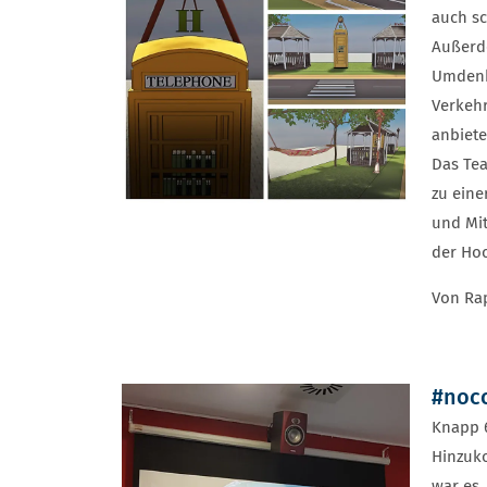
auch sc
Außerde
Umdenke
Verkehr
anbiete
Das Te
zu eine
und Mit
der Ho
​Von Ra
#noc
Knapp 6
Hinzuk
war es