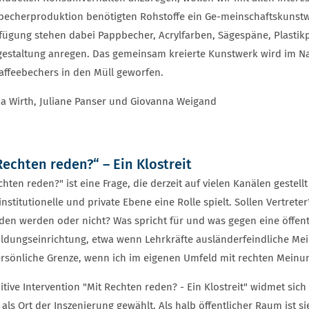
echerproduktion benötigten Rohstoffe ein Ge-meinschaftskunstw
fügung stehen dabei Pappbecher, Acrylfarben, Sägespäne, Plastikpe
gestaltung anregen. Das gemeinsam kreierte Kunstwerk wird im 
affeebechers in den Müll geworfen.
ia Wirth, Juliane Panser und Giovanna Weigand
Rechten reden?“ – Ein Klostreit
chten reden?" ist eine Frage, die derzeit auf vielen Kanälen gestell
 institutionelle und private Ebene eine Rolle spielt. Sollen Vertr
den werden oder nicht? Was spricht für und was gegen eine öffent
ildungseinrichtung, etwa wenn Lehrkräfte ausländerfeindliche Me
rsönliche Grenze, wenn ich im eigenen Umfeld mit rechten Meinu
itive Intervention "Mit Rechten reden? - Ein Klostreit" widmet sic
e als Ort der Inszenierung gewählt. Als halb öffentlicher Raum ist s