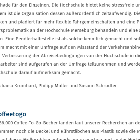
hade für den Einzelnen. Die Hochschule bietet keine stressfreie 
m ist die Organisation dessen außerordentlich zeitaufwendig. Die
n und plädiert für mehr flexible Fahrgemeinschaften und eine Pen
sproblematik an der Hochschule Merseburg behandeln und eine a
n. Eine Pendlerhaltestelle ist als solche kenntlich gemacht und s
am macht mit einer Umfrage auf den Missstand der Verkehrsanbi
r Verbesserung der Abreisebedingungen von der Hochschule in di
arbeiter sind aufgerufen an der Umfrage teilzunehmen und werden
chschule darauf aufmerksam gemacht.
phaela Krumhard, Philipp Müller und Susann Schrödter
offeetogo
6.000 Coffee-To-Go-Becher landen laut unserer Recherchen an de
ommen noch die Deckel und Rührstäbchen aus Plastik sowie die M
, auf dieses Müllproblem aufmerksam zu machen und an der Hoch