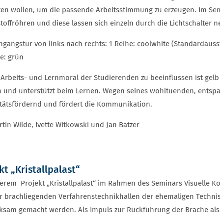
ten wollen, um die passende Arbeitsstimmung zu erzeugen. Im Se
toffröhren und diese lassen sich einzeln durch die Lichtschalter 
ingangstür von links nach rechts: 1 Reihe: coolwhite (Standardaus
he: grün
Arbeits- und Lernmoral der Studierenden zu beeinflussen ist gelb
n und unterstützt beim Lernen. Wegen seines wohltuenden, entspa
itätsfördernd und fördert die Kommunikation.
tin Wilde, Ivette Witkowski und Jan Batzer
kt „Kristallpalast“
erem Projekt „Kristallpalast“ im Rahmen des Seminars Visuelle K
r brachliegenden Verfahrenstechnikhallen der ehemaligen Techn
sam gemacht werden. Als Impuls zur Rückführung der Brache als 