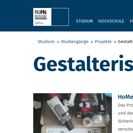
Skip to main content
STUDIUM
HOCHSCHULE
F
Sie befinden sich hier:
Studium
Studiengänge
Projekte
Gestalt
Gestalteri
HoMe 
Das Pro
und der
Sicherh
versch