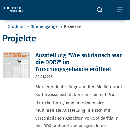
Skip to main content
Öffnet und
Öf
Sie befinden sich hier:
Studium
Studiengänge
Projekte
Projekte
Ausstellung "Wie solidarisch war
die DDR?" im
Forschungsgebäude eröffnet
30.01.2026
Studierende der Angewandten Medien- und
Kulturwissenschaft konzipierten mit Prof.
Daniela Döring eine facettenreiche,
multimediale Ausstellung, die sich mit
verschiedenen Aspekten von Solidarität in
der DDR, anhand von ausgewählten