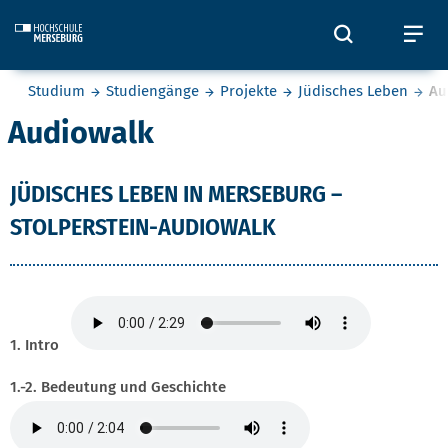
Skip to main content
Öffnet und
Öf
Sie befinden sich hier:
Studium
Studiengänge
Projekte
Jüdisches Leben
Au
Audiowalk
JÜDISCHES LEBEN IN MERSEBURG –
STOLPERSTEIN-AUDIOWALK
1. Intro
1.-2. Bedeutung und Geschichte