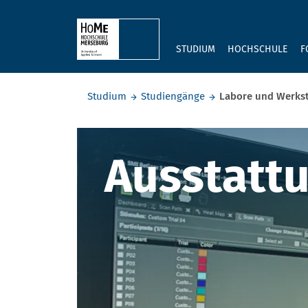
Skip to main content
STUDIUM
HOCHSCHULE
F
Sie befinden sich hier:
Studium
Studiengänge
Labore und Werks
Labore un
Ausstatt