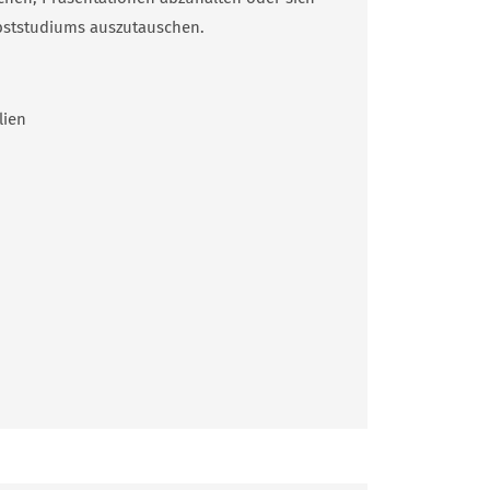
bststudiums auszutauschen.
i­en