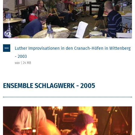
Luther Improvisationen in den Cranach-Höfen in Wittenberg
WAV
- 2003
wav | 24 MB
ENSEMBLE SCHLAGWERK - 2005
ENSEMBLE SCHLAGWERK - 2005
ENSEMBLE SCHLAGWERK - 2005