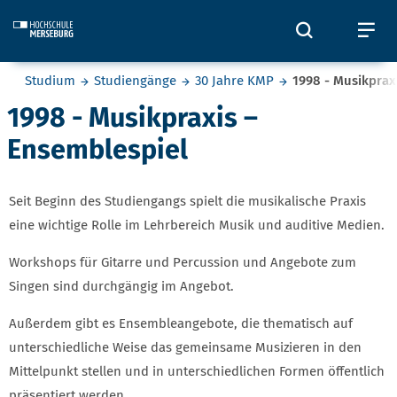
Skip to main content
Öffnet und
Öf
Sie befinden sich hier:
Studium
Studiengänge
30 Jahre KMP
1998 - Musikprax
1998 - Musikpraxis –
Ensemblespiel
Seit Beginn des Studiengangs spielt die musikalische Praxis
eine wichtige Rolle im Lehrbereich Musik und auditive Medien.
Workshops für Gitarre und Percussion und Angebote zum
Singen sind durchgängig im Angebot.
Außerdem gibt es Ensembleangebote, die thematisch auf
unterschiedliche Weise das gemeinsame Musizieren in den
Mittelpunkt stellen und in unterschiedlichen Formen öffentlich
präsentiert werden.