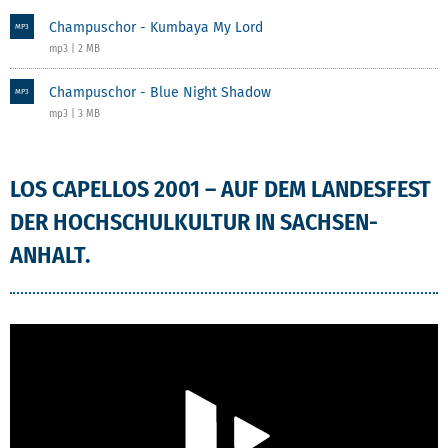
Champuschor - Kumbaya My Lord
MP3
mp3 | 2 MB
Champuschor - Blue Night Shadow
MP3
mp3 | 3 MB
LOS CAPELLOS 2001 – AUF DEM LANDESFEST
LOS CAPELLOS 2001 – AUF DEM LANDESFEST
DER HOCHSCHULKULTUR IN SACHSEN-
ANHALT.