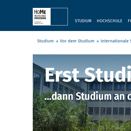
Skip to main content
STUDIUM
HOCHSCHULE
F
Sie befinden sich hier:
Studium
Vor dem Studium
Internationale 
Studienkol
Erst Studi
...dann Studium an