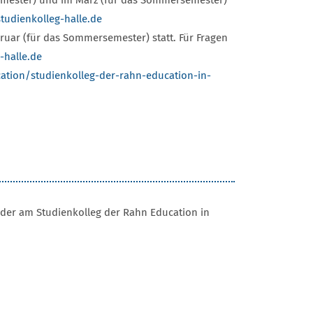
emester) und im März (für das Sommersemester)
tudienkolleg-halle.de
uar (für das Sommersemester) statt. Für Fragen
-halle.de
cation/studienkolleg-der-rahn-education-in-
oder am Studienkolleg der Rahn Education in