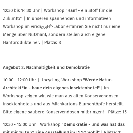
12:30 bis 14:30 Uhr | Workshop "
Hanf
- ein Stoff für die
Zukunft?" | In unseren spannenden und informativen
6
Workshop im viridi
H
-Labor erfahren Sie nicht nur eine
CAN
Menge über Nutzhanf, sondern stellen auch eigene
Hanfprodukte her. | Plätze: 8
Angebot 2: Nachhaltigkeit und Demokratie
10:00 - 12:00 Uhr | Upcycling-Workshop "
Werde Natur-
Architekt*in - baue dein eigenes Insektenhotel
" | Im
Workshop zeigen wir, wie man aus alten Konservendosen
Insektenhotels und aus Milchkartons Blumentöpfe herstellt.
Bitte eigene saubere Konservendosen mitbringen! | Plätze: 15
12:30 - 15:00 Uhr | Workshop "
Demokratie - und was hat das
mit mir zu tun? Eine Ausstellung im INNOmobil
" | Plätze: 15