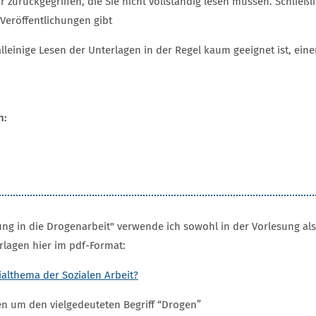
r zurückgegriffen, die Sie nicht vollständig lesen müssen. Schließ
Veröffentlichungen gibt
alleinige Lesen der Unterlagen in der Regel kaum geeignet ist, e
n:
ung in die Drogenarbeit" verwende ich sowohl in der Vorlesung al
rlagen hier im pdf-Format:
ialthema der Sozialen Arbeit?
n um den vielgedeuteten Begriff “Drogen”