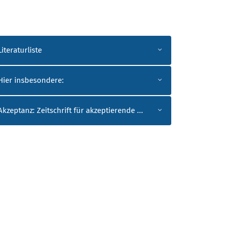
Literaturliste
Hier insbesondere:
Akzeptanz: Zeitschrift für akzeptierende ...