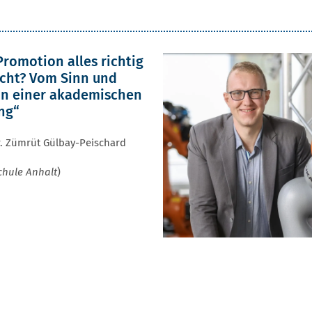
Promotion alles richtig
cht? Vom Sinn und
n einer akademischen
ng“
r. Zümrüt Gülbay-Peischard
hule Anhalt
)