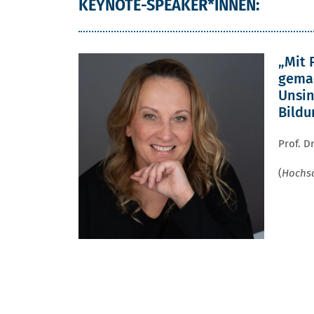
KEYNOTE-SPEAKER*INNEN:
„Mit 
gema
Unsin
Bildu
Prof. D
(
Hochsc