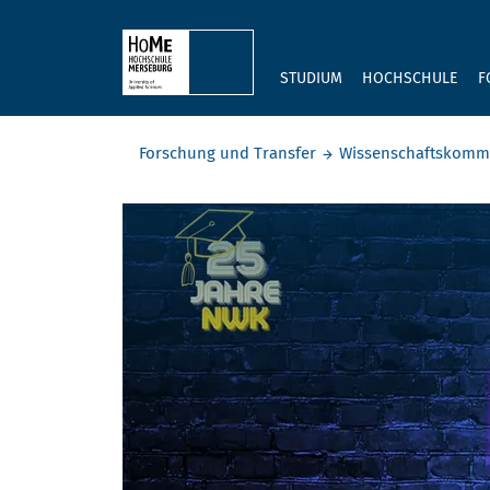
Skip to main content
STUDIUM
HOCHSCHULE
F
Sie befinden sich hier:
Forschung und Transfer
Wissenschaftskomm
NWK25