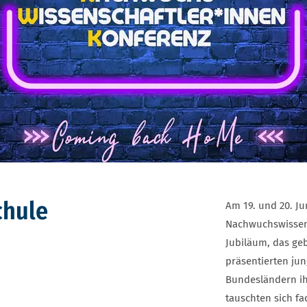
chule
Am 19. und 20. Ju
Nachwuchswissens
Jubiläum, das ge
präsentierten ju
Bundesländern ih
tauschten sich f