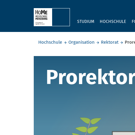
Skip to main content
STUDIUM
HOCHSCHULE
F
Sie befinden sich hier:
Hochschule
Organisation
Rektorat
Pror
Prorektora
Prorektor