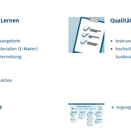
 Lernen
Qualitä
sangebote
Instrum
terialien (E-Maker)
hochsch
Vernetzung
Austau
uktion
e
Organi