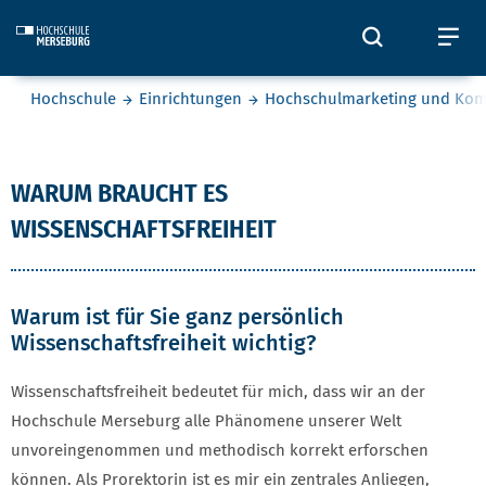
Skip to main content
Öffnet und
Öf
Sie befinden sich hier:
Hochschule
Einrichtungen
Hochschulmarketing und Ko
Pick
WARUM BRAUCHT ES
WISSENSCHAFTSFREIHEIT
Warum ist für Sie ganz persönlich
Wissenschaftsfreiheit wichtig?
Wissenschaftsfreiheit bedeutet für mich, dass wir an der
Hochschule Merseburg alle Phänomene unserer Welt
unvoreingenommen und methodisch korrekt erforschen
können. Als Prorektorin ist es mir ein zentrales Anliegen,