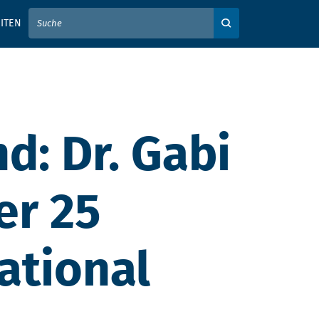
IER IHREN SUCHBEGRIFF EIN
ITEN
Auf der Webseite su
d: Dr. Gabi
er 25
ational