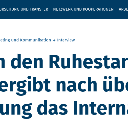
GEBEN SIE H
ORSCHUNG UND TRANSFER
NETZWERK UND KOOPERATIONEN
ARBE
eting und Kommunikation
Interview
n den Ruhestan
ergibt nach üb
tung das Intern