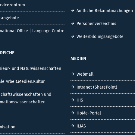
ervicezentrum
Amtliche Bekanntmachungen
tangebote
Personenverzeichnis
rnational Office | Language Centre
Weiterbildungsangebote
REICHE
MEDIEN
nieur- und Naturwissenschaften
Webmail
ale Arbeit.Medien.Kultur
Intranet (SharePoint)
schaftswissenschaften und
HIS
rmationswissenschaften
HoMe-Portal
ILIAS
nisation