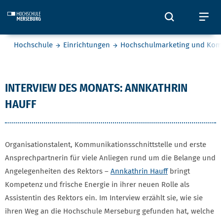
Skip to main content
Öffnet und
Öf
Sie befinden sich hier:
Hochschule
Einrichtungen
Hochschulmarketing und Ko
Annkathrin Hauff
INTERVIEW DES MONATS: ANNKATHRIN
HAUFF
Organisationstalent, Kommunikationsschnittstelle und erste
Ansprechpartnerin für viele Anliegen rund um die Belange und
Angelegenheiten des Rektors –
Annkathrin Hauff
bringt
Kompetenz und frische Energie in ihrer neuen Rolle als
Assistentin des Rektors ein. Im Interview erzählt sie, wie sie
ihren Weg an die Hochschule Merseburg gefunden hat, welche