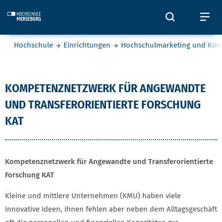
Skip to main content
Öffnet und
Öf
Sie befinden sich hier:
Hochschule
Einrichtungen
Hochschulmarketing und Ko
Dr. Dirk Thamm
KOMPETENZNETZWERK FÜR ANGEWANDTE
UND TRANSFERORIENTIERTE FORSCHUNG
KAT
Kompetenznetzwerk für Angewandte und Transferorientierte
Forschung KAT
Kleine und mittlere Unternehmen (KMU) haben viele
innovative Ideen, ihnen fehlen aber neben dem Alltagsgeschäft