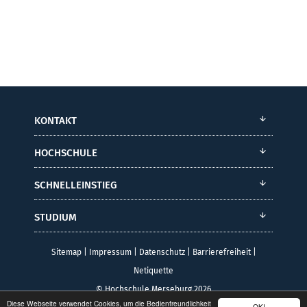
KONTAKT
HOCHSCHULE
SCHNELLEINSTIEG
STUDIUM
Sitemap
|
Impressum
|
Datenschutz
|
Barrierefreiheit
|
Netiquette
© Hochschule Merseburg 2026
Diese Webseite verwendet Cookies, um die Bedienfreundlichkeit
OK!