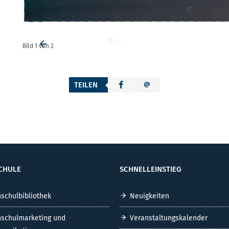
Bild
1
von
2
Vorheriges Element
TEILEN
CHULE
SCHNELLEINSTIEG
schulbibliothek
Neuigkeiten
schulmarketing und
Veranstaltungskalender