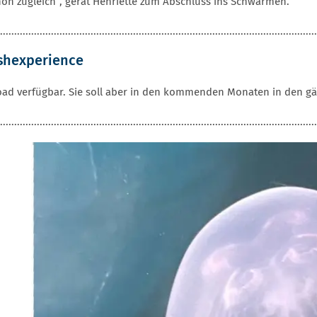
chön zugleich“, gerät Henriette zum Abschluss ins Schwärmen.
................................................................................................................
shexperience
oad verfügbar. Sie soll aber in den kommenden Monaten in den gä
................................................................................................................