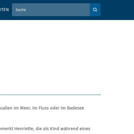
IER IHREN SUCHBEGRIFF EIN
ITEN
Auf der Webseite su
Quallen im Meer, im Fluss oder im Badesee
emerkt Henriette, die als Kind während eines