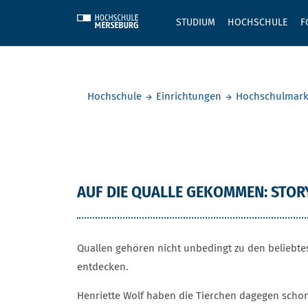
Skip to main content
STUDIUM
HOCHSCHULE
F
Sie befinden sich hier:
Hochschule
Einrichtungen
Hochschulmark
Henriette 
AUF DIE QUALLE GEKOMMEN: STO
Quallen gehören nicht unbedingt zu den beliebte
entdecken.
Henriette Wolf haben die Tierchen dagegen schon 