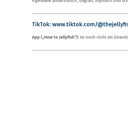
irgendwie außerirdisch, filigran, mystisch und s
....................................................................................
TikTok:
www.tiktok.com/@thejellyfi
App („How to Jellyfish“):
Ist noch nicht als Downl
....................................................................................