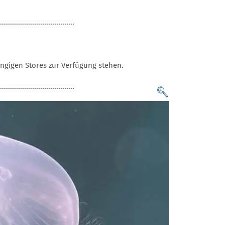
.....................................
ngigen Stores zur Verfügung stehen.
.....................................
Zoom