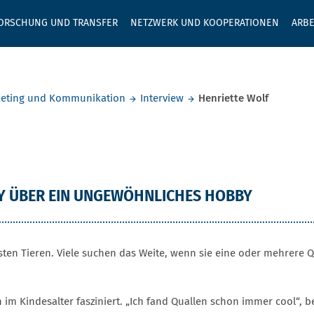
GEBEN SIE H
ORSCHUNG UND TRANSFER
NETZWERK UND KOOPERATIONEN
ARBE
eting und Kommunikation
Interview
Henriette Wolf
Wolf
RY ÜBER EIN UNGEWÖHNLICHES HOBBY
sten Tieren. Viele suchen das Weite, wenn sie eine oder mehrere 
im Kindesalter fasziniert. „Ich fand Quallen schon immer cool“, b