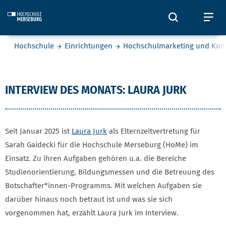
Skip to main content
Öffnet und
Öf
Sie befinden sich hier:
Hochschule
Einrichtungen
Hochschulmarketing und Ko
Laura Jurk
INTERVIEW DES MONATS: LAURA JURK
Seit Januar 2025 ist
Laura Jurk
als Elternzeitvertretung für
Sarah Gaidecki für die Hochschule Merseburg (HoMe) im
Einsatz. Zu ihren Aufgaben gehören u.a. die Bereiche
Studienorientierung, Bildungsmessen und die Betreuung des
Botschafter*innen-Programms. Mit welchen Aufgaben sie
darüber hinaus noch betraut ist und was sie sich
vorgenommen hat, erzählt Laura Jurk im Interview.