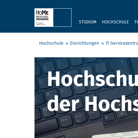
Skip to main content
STUDIUM
HOCHSCHULE
F
Sie befinden sich hier:
Hochschule
Einrichtungen
IT-Servicezent
HochschulC
Hochschul
der Hoch