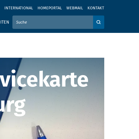
INTERNATIONAL
HOMEPORTAL
WEBMAIL
KONTAKT
IER IHREN SUCHBEGRIFF EIN
ITEN
Auf der Webseite su
vicekarte der 
vicekarte
urg