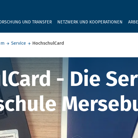
GEBEN SIE H
ORSCHUNG UND TRANSFER
NETZWERK UND KOOPERATIONEN
ARBE
rum
Service
HochschulCard
ard - Die Ser
Card - Die Ser
schule Merseb