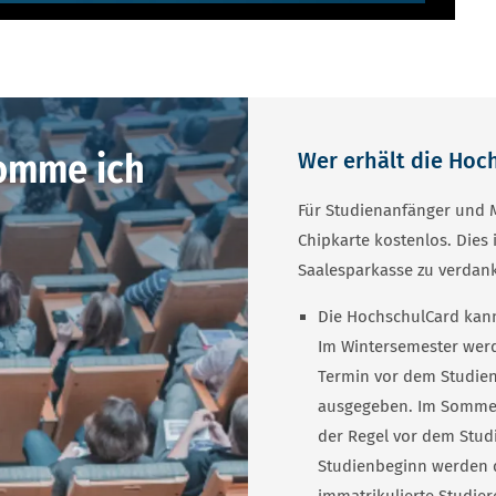
omme ich
Wer erhält die Hoc
Für Studienanfänger und M
Chipkarte kostenlos. Dies
Saalesparkasse zu verdan
Die HochschulCard kan
Im Wintersemester werd
Termin vor dem Studien
ausgegeben. Im Sommer
der Regel vor dem Stud
Studienbeginn werden 
immatrikulierte Studie