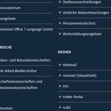
Stellenausschreibungen
ervicezentrum
Amtliche Bekanntmachungen
tangebote
Personenverzeichnis
rnational Office | Language Centre
Weiterbildungsangebote
REICHE
MEDIEN
nieur- und Naturwissenschaften
Webmail
ale Arbeit.Medien.Kultur
Intranet (SharePoint)
schaftswissenschaften und
HIS
rmationswissenschaften
HoMe-Portal
ILIAS
nisation