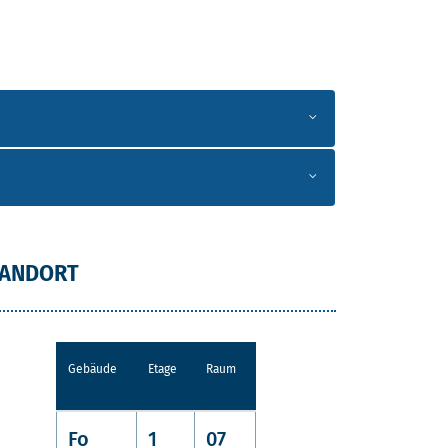
TANDORT
Gebäude
Etage
Raum
Fo
1
07