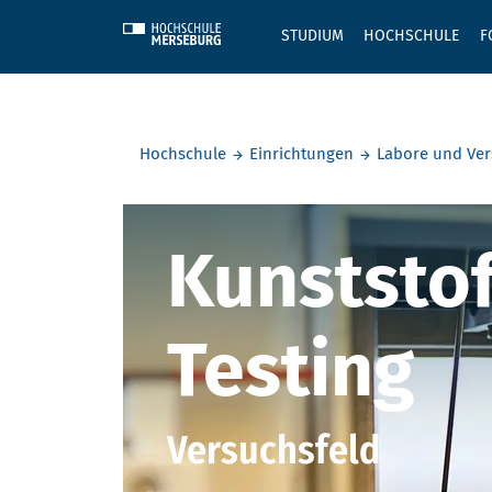
Skip to main content
STUDIUM
HOCHSCHULE
F
Sie befinden sich hier:
Hochschule
Einrichtungen
Labore und Ver
Kunststoff
Kunststo
Kunststo
Testing
Testing
Versuchsfeld
Versuchsfeld