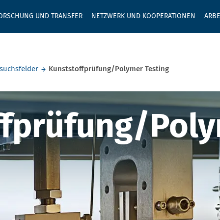
GEBEN SIE H
ORSCHUNG UND TRANSFER
NETZWERK UND KOOPERATIONEN
ARBE
suchsfelder
Kunststoffprüfung/Polymer Testing
prüfung/Polym
ffprüfung/Pol
ffprüfung/Pol