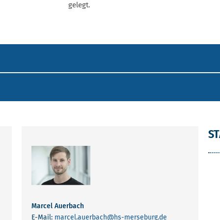
gelegt.
FE
BACH
S
Marcel Auerbach
E-Mail:
marcel.auerbach
@hs-merseburg.de