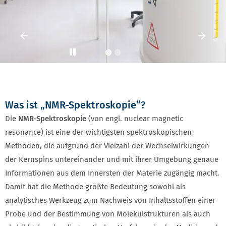
Was ist „NMR-Spektroskopie“?
Die
NMR-Spektroskopie
(von engl. nuclear magnetic
resonance) ist eine der wichtigsten spektroskopischen
Methoden, die aufgrund der Vielzahl der Wechselwirkungen
der Kernspins untereinander und mit ihrer Umgebung genaue
Informationen aus dem Innersten der Materie zugängig macht.
Damit hat die Methode größte Bedeutung sowohl als
analytisches Werkzeug zum Nachweis von Inhaltsstoffen einer
Probe und der Bestimmung von Molekülstrukturen als auch
als bildgebendes diagnostisches Verfahren in der Medizin und
den Materialwissenschaften.
Die Studierenden lernen die physikalischen Grundlagen, den
Ablauf eines Impulsexperimentes sowie die experimentelle
Technik der hochauflösenden NMR-Spektroskopie kennen. Sie