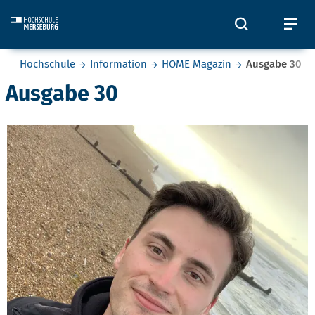
Skip to main content
Öffnet und
Öf
Sie befinden sich hier:
Hochschule
Information
HOME Magazin
Ausgabe 30
Ausgabe 30