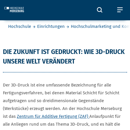
Skip to main content
Öffnet und
Öf
Sie befinden sich hier:
Hochschule
Einrichtungen
Hochschulmarketing und Ko
Die Zukunft ist gedruckt: Wie 3
DIE ZUKUNFT IST GEDRUCKT: WIE 3D-DRUCK
UNSERE WELT VERÄNDERT
Der 3D-Druck ist eine umfassende Bezeichnung für alle
Fertigungsverfahren, bei denen Material Schicht für Schicht
aufgetragen und so dreidimensionale Gegenstände
(Werkstücke) erzeugt werden. An der Hochschule Merseburg
ist das
Zentrum für Additive Fertigung (ZAF)
Anlaufpunkt für
alle Anliegen rund um das Thema 3D-Druck, und es hält die