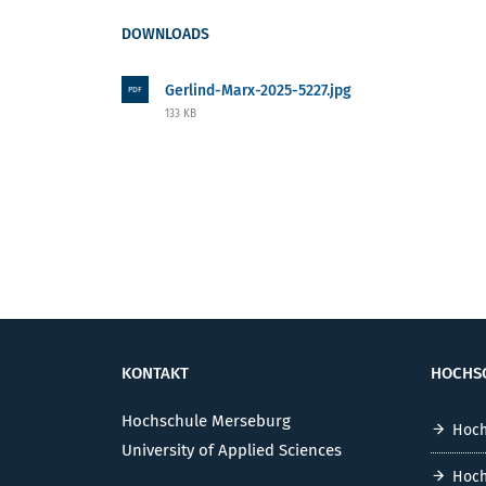
DOWNLOADS
Gerlind-Marx-2025-5227.jpg
PDF
133 KB
KONTAKT
HOCHS
Hochschule Merseburg
Hoch
University of Applied Sciences
Hoch