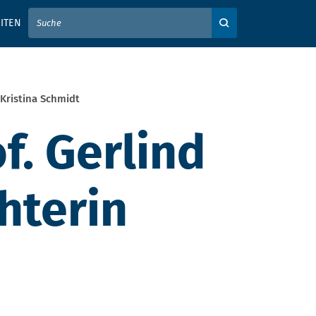
IER IHREN SUCHBEGRIFF EIN
ITEN
Auf der Webseite su
 Kristina Schmidt
f. Gerlind
hterin