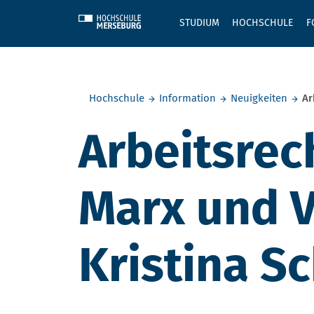
Skip to main content
STUDIUM
HOCHSCHULE
F
Sie befinden sich hier:
Hochschule
Information
Neuigkeiten
Ar
Arbeitsrec
Marx und V
Kristina S