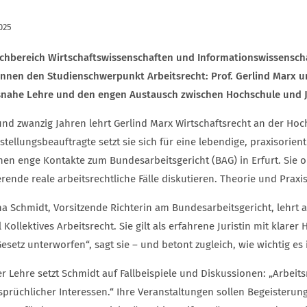
025
chbereich Wirtschaftswissenschaften und Informationswissensch
tinnen den Studienschwerpunkt Arbeitsrecht: Prof. Gerlind Marx u
snahe Lehre und den engen Austausch zwischen Hochschule und J
rund zwanzig Jahren lehrt Gerlind Marx Wirtschaftsrecht an der H
stellungsbeauftragte setzt sie sich für eine lebendige, praxisorie
hen enge Kontakte zum Bundesarbeitsgericht (BAG) in Erfurt. Sie 
rende reale arbeitsrechtliche Fälle diskutieren. Theorie und Prax
ina Schmidt, Vorsitzende Richterin am Bundesarbeitsgericht, lehrt
Kollektives Arbeitsrecht. Sie gilt als erfahrene Juristin mit klare
setz unterworfen“, sagt sie – und betont zugleich, wie wichtig es 
er Lehre setzt Schmidt auf Fallbeispiele und Diskussionen: „Arbei
sprüchlicher Interessen.“ Ihre Veranstaltungen sollen Begeisterun