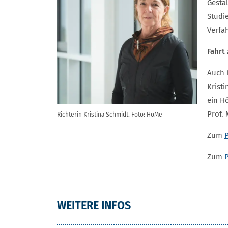
Gestal
Studi
Verfa
Fahrt
Auch 
Krist
ein H
Prof.
Richterin Kristina Schmidt. Foto: HoMe
Zum
P
Zum
P
WEITERE INFOS