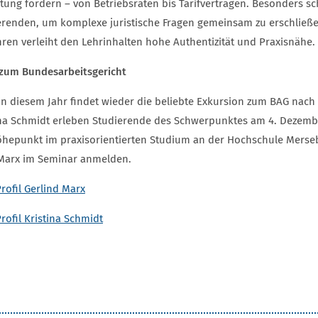
tung fördern – von Betriebsräten bis Tarifverträgen. Besonders sch
erenden, um komplexe juristische Fragen gemeinsam zu erschließe
hren verleiht den Lehrinhalten hohe Authentizität und Praxisnähe.
 zum Bundesarbeitsgericht
in diesem Jahr findet wieder die beliebte Exkursion zum BAG nach E
ina Schmidt erleben Studierende des Schwerpunktes am 4. Dezembe
öhepunkt im praxisorientierten Studium an der Hochschule Mersebu
 Marx im Seminar anmelden.
rofil Gerlind Marx
rofil Kristina Schmidt