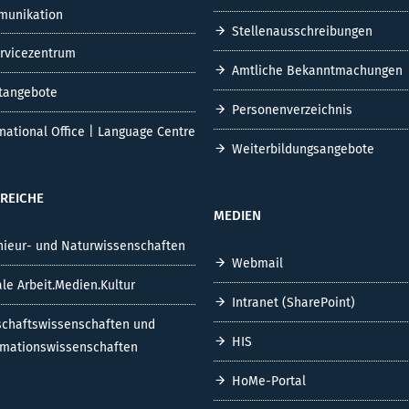
unikation
Stellenausschreibungen
ervicezentrum
Amtliche Bekanntmachungen
tangebote
Personenverzeichnis
rnational Office | Language Centre
Weiterbildungsangebote
REICHE
MEDIEN
nieur- und Naturwissenschaften
Webmail
ale Arbeit.Medien.Kultur
Intranet (SharePoint)
schaftswissenschaften und
HIS
rmationswissenschaften
HoMe-Portal