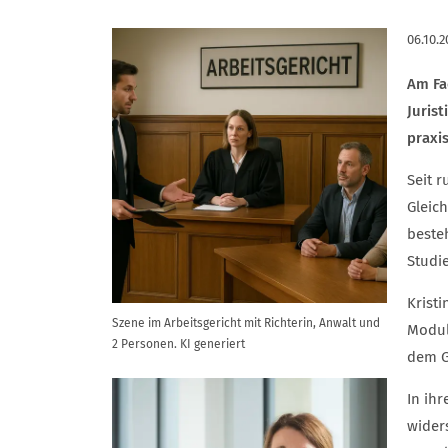
06.10.2
Am Fa
Juris
praxi
Seit 
Gleich
beste
Studie
Krist
Szene im Arbeitsgericht mit Richterin, Anwalt und
Modul 
2 Personen. KI generiert
dem Ge
In ihr
wider