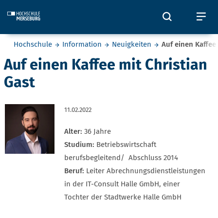
Skip to main content
Öffnet und
Öf
Sie befinden sich hier:
Hochschule
Information
Neuigkeiten
Auf einen Kaffee
Auf einen Kaffee mit Christian
Gast
11.02.2022
Alter:
36 Jahre
Studium:
Betriebswirtschaft
berufsbegleitend/ Abschluss 2014
Beruf:
Leiter Abrechnungsdienstleistungen
in der IT-Consult Halle GmbH, einer
Tochter der Stadtwerke Halle GmbH