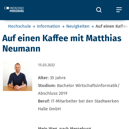
Skip to main content
Öffnet und
Öf
Sie befinden sich hier:
Hochschule
Information
Neuigkeiten
Auf einen Kaffe
Auf einen Kaffee mit Matthias
Neumann
15.03.2022
Alter:
35 Jahre
Studium:
Bachelor Wirtschaftsinformatik/
Abschluss 2019
Beruf:
IT-Mitarbeiter bei den Stadtwerken
Halle GmbH
Mein Weg nach Merseburg ...