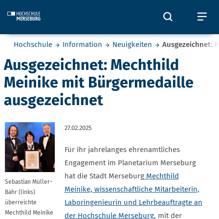
Skip to main content
Öffnet und
Öf
Sie befinden sich hier:
Hochschule
Information
Neuigkeiten
Ausgezeichnet: M
Ausgezeichnet: Mechthild
Meinike mit Bürgermedaille
ausgezeichnet
27.02.2025
Für ihr jahrelanges ehrenamtliches
Engagement im Planetarium Merseburg
hat die Stadt Merseburg
Mechthild
Sebastian Müller-
Meinike, wissenschaftliche Mitarbeiterin,
Bahr (links)
Laboringenieurin und Lehrbeauftragte an
überreichte
Mechthild Meinike
der Hochschule Merseburg
, mit der