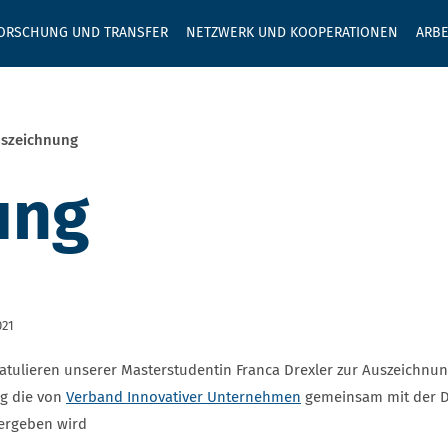
GEBEN SIE H
ORSCHUNG UND TRANSFER
NETZWERK UND KOOPERATIONEN
ARBE
szeichnung
ung
021
ratulieren unserer Masterstudentin Franca Drexler zur Auszeichnu
g die von
Verband Innovativer Unternehmen
gemeinsam mit der D
ergeben wird