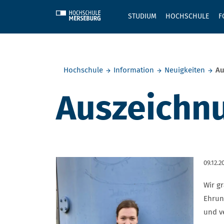
Skip to main content
STUDIUM
HOCHSCHULE
F
Sie befinden sich hier:
Hochschule
Information
Neuigkeiten
Au
Auszeichn
09.12.2
Wir g
Ehrun
und v