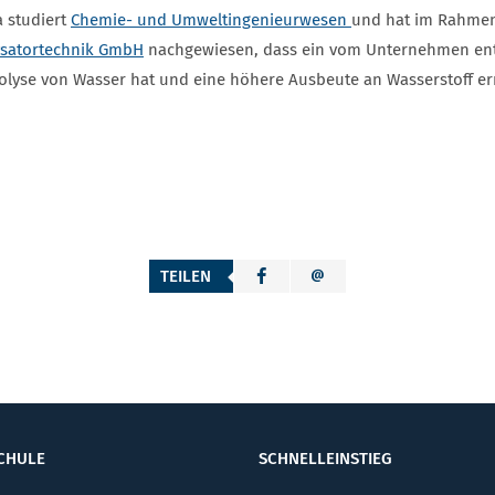
a studiert
Chemie- und Umweltingenieurwesen
und hat im Rahmen
ysatortechnik GmbH
nachgewiesen, dass ein vom Unternehmen entwi
rolyse von Wasser hat und eine höhere Ausbeute an Wasserstoff e
TEILEN
CHULE
SCHNELLEINSTIEG