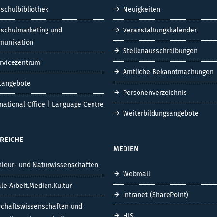
schulbibliothek
Neuigkeiten
schulmarketing und
Veranstaltungskalender
unikation
Stellenausschreibungen
ervicezentrum
Amtliche Bekanntmachungen
tangebote
Personenverzeichnis
rnational Office | Language Centre
Weiterbildungsangebote
REICHE
MEDIEN
nieur- und Naturwissenschaften
Webmail
ale Arbeit.Medien.Kultur
Intranet (SharePoint)
schaftswissenschaften und
HIS