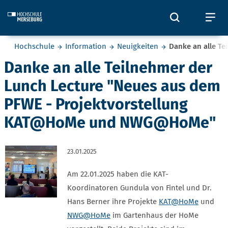
Skip to main content
Öffnet und
Öf
Sie befinden sich hier:
Hochschule
Information
Neuigkeiten
Danke an alle T
Danke an alle Teilnehmer der
Lunch Lecture "Neues aus dem
PFWE - Projektvorstellung
KAT@HoMe und NWG@HoMe"
23.01.2025
Am 22.01.2025 haben die KAT-
Koordinatoren Gundula von Fintel und Dr.
Hans Berner ihre Projekte
KAT@HoMe
und
NWG@HoMe
im Gartenhaus der HoMe