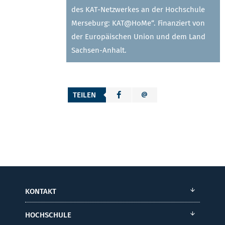
des KAT-Netzwerkes an der Hochschule
Merseburg: KAT@HoMe“. Finanziert von
der Europäischen Union und dem Land
Sachsen-Anhalt.
TEILEN
KONTAKT
HOCHSCHULE