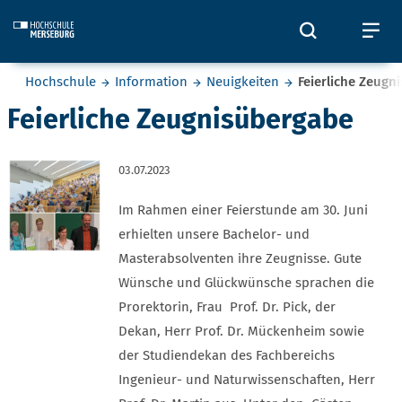
Skip to main content
Öffnet und
Öf
Sie befinden sich hier:
Hochschule
Information
Neuigkeiten
Feierliche Zeugn
Feierliche Zeugnisübergabe
03.07.2023
Im Rahmen einer Feierstunde am 30. Juni
erhielten unsere Bachelor- und
Masterabsolventen ihre Zeugnisse. Gute
Wünsche und Glückwünsche sprachen die
Prorektorin, Frau Prof. Dr. Pick, der
Dekan, Herr Prof. Dr. Mückenheim sowie
der Studiendekan des Fachbereichs
Ingenieur- und Naturwissenschaften, Herr