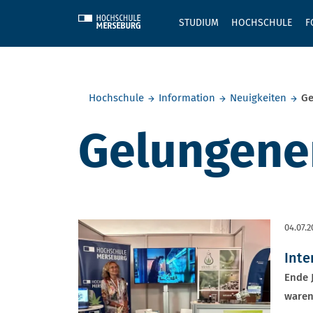
Skip to main content
STUDIUM
HOCHSCHULE
F
Sie befinden sich hier:
Hochschule
Information
Neuigkeiten
Ge
Gelungener
04.07.2
Inte
Ende 
waren