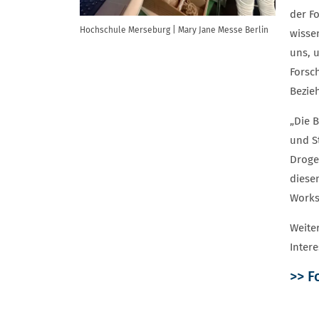
der F
Hochschule Merseburg | Mary Jane Messe Berlin
wisse
uns, 
Forsch
Bezie
„Die 
und S
Droge
diese
Works
Weite
Intere
>> F