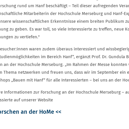
orschung rund um Hanf beschäftigt – Teil dieser aufregenden Veran
nschaftliche Mitarbeiterin der Hochschule Merseburg und Hanf-Expe
unsere wissenschaftlichen Erkenntnisse einem breiten Publikum zu
ung zu geben. Es war toll, so viele Interessierte zu treffen, neu
hungen zu vertiefen."
Besucher:innen waren zudem überaus interessiert und wissbegieri
tudienmöglichkeiten im Bereich Hanf“, ergänzt Prof. Dr. Gundula Ba
n an der Hochschule Merseburg. „Im Rahmen der Messe konnten wi
m Thema netzwerken und freuen uns, dass wir im September ein e
hops „Bauen mit Hanf“ für alle Interessierten – bei uns an der Ho
re Informationen zur Forschung an der Hochschule Merseburg – a
ssierte auf unserer Website
orschen an der HoMe <<