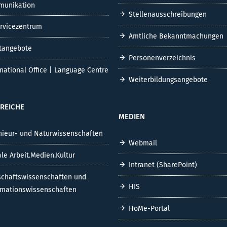
unikation
Stellenausschreibungen
ervicezentrum
Amtliche Bekanntmachungen
tangebote
Personenverzeichnis
rnational Office | Language Centre
Weiterbildungsangebote
REICHE
MEDIEN
nieur- und Naturwissenschaften
Webmail
ale Arbeit.Medien.Kultur
Intranet (SharePoint)
schaftswissenschaften und
HIS
rmationswissenschaften
HoMe-Portal