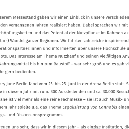
serem Messestand gaben wir einen Einblick in unsere verschiede
n den vergangenen Jahren realisiert haben. Dabei sprachen wir mit
chöpfungsketten und das Potential der Nutzpflanze im Rahmen ak
tur-) Wandel ganzer Regionen. Wir führten zahlreiche inspirierend
rationspartner:innen und informierten über unsere Hochschule u
ote. Das Interesse am Thema Nutzhanf und seinen vielfältigen A
Nahrungsmittel bis hin zum Baustoff – war sehr groß und es gab v
ehr gern bedienten.
ry Jane Berlin fand vom 23. bis 25. Juni in der Arena Berlin statt
e in diesem Jahr mit rund 300 Ausstellenden und ca. 30.000 Besuc
Jane ist viel mehr als eine reine Fachmesse – sie ist auch Musik- 
esem Jahr spielte u.a. das Thema
Legalisierung von Cannabis
einen
ags- und Diskussionsprogramms.
reuen uns sehr, dass wir in diesem Jahr – als einzige Institution, 