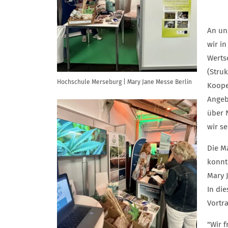
An un
wir i
Werts
(Struk
Hochschule Merseburg | Mary Jane Messe Berlin
Koope
Angeb
über 
wir s
Die Ma
konnt
Mary 
In di
Vortr
"Wir f