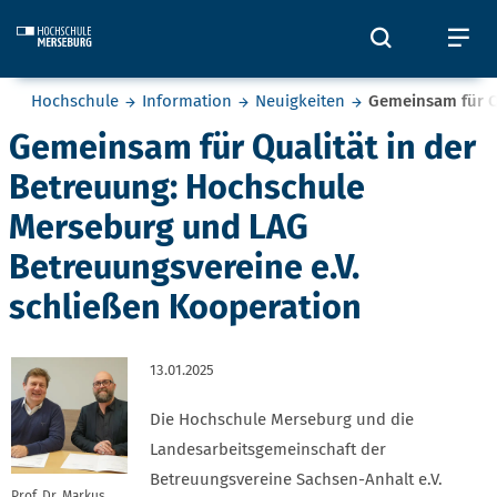
Skip to main content
Öffnet und
Öf
Sie befinden sich hier:
Hochschule
Information
Neuigkeiten
Gemeinsam für Q
Gemeinsam für Qualität in der
Betreuung: Hochschule
Merseburg und LAG
Betreuungsvereine e.V.
schließen Kooperation
13.01.2025
Die Hochschule Merseburg und die
Landesarbeitsgemeinschaft der
Betreuungsvereine Sachsen-Anhalt e.V.
Prof. Dr. Markus