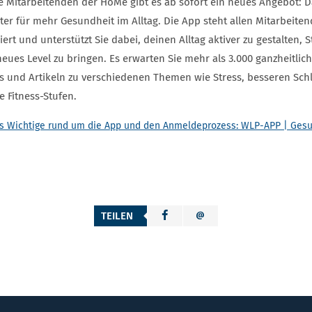
ie Mitarbeitenden der HoMe gibt es ab sofort ein neues Angebot: D
ter für mehr Gesundheit im Alltag. Die App steht allen Mitarbeiten
liert und unterstützt Sie dabei, deinen Alltag aktiver zu gestalte
neues Level zu bringen. Es erwarten Sie mehr als 3.000 ganzheitl
s und Artikeln zu verschiedenen Themen wie Stress, besseren Sc
le Fitness-Stufen.
s Wichtige rund um die App und den Anmeldeprozess: WLP-APP | Ges
TEILEN