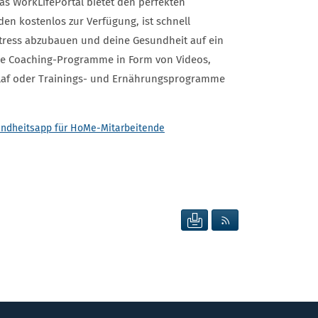
as WorkLifePortal bietet den perfekten
den kostenlos zur Verfügung, ist schnell
n, Stress abzubauen und deine Gesundheit auf ein
iche Coaching-Programme in Form von Videos,
hlaf oder Trainings- und Ernährungsprogramme
undheitsapp für HoMe-Mitarbeitende
SEITE DRUCKEN
RSS FEED ANZEIG