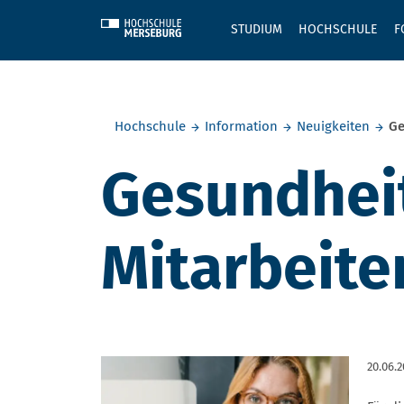
Skip to main content
STUDIUM
HOCHSCHULE
F
Sie befinden sich hier:
Hochschule
Information
Neuigkeiten
Ge
Gesundhei
Mitarbeit
20.06.