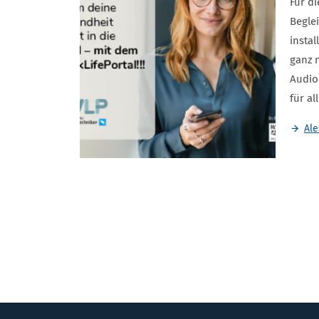
Für d
Beglei
instal
ganz 
Audio
für al
Ale