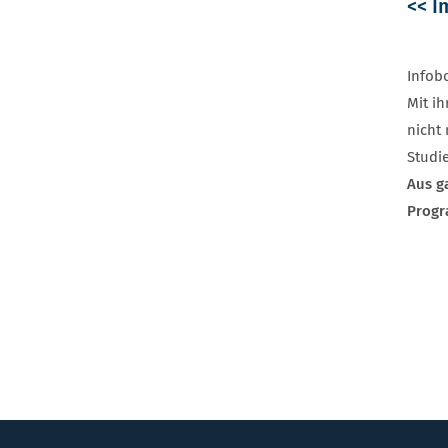
<< I
Infob
Mit i
nicht
Studi
Aus g
Progr