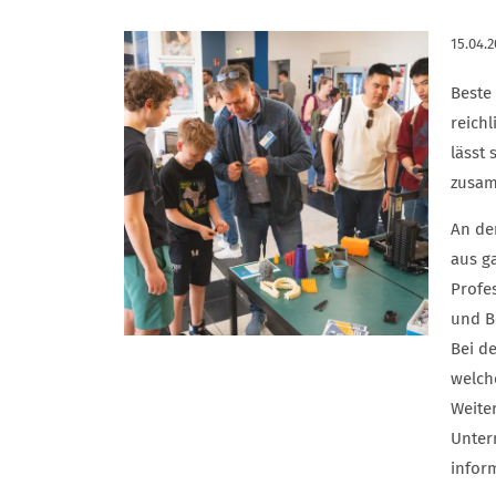
15.04.
Beste
reich
lässt
zusam
An de
aus g
Profe
und B
Bei de
welch
Weite
Unter
infor