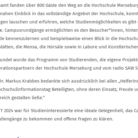
samt fanden über 800 Gäste den Weg an die Hochschule Mersebur
snahen Einblick in das vollständige Angebot der Hochschule, kon
ägen lauschen und erfuhren, welche Studienmöglichkeiten es gibt 
e. Campusrundgänge ermöglichten es den Besucher*innen, hinter 
de kennenzulernen und beispielsweise einen Blick in die Hochschu
stätten, die Mensa, die Hörsäle sowie in Labore und Künstlerische
undet wurde das Programm von Studierenden, die eigene Projekte u
rationspartnern der Hochschule Merseburg und vom radio SAW Sh
 Dr. Markus Krabbes bedankte sich ausdrücklich bei allen „Helfer
chschulinformationstag Beteiligten, ohne deren Einsatz, Freude un
reich gestalten ließe.“
IT 2024 war für Studieninteressierte eine ideale Gelegenheit, das 
udiengänge zu bekommen und offene Fragen zu klären.