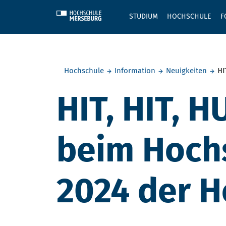
Skip to main content
STUDIUM
HOCHSCHULE
F
Sie befinden sich hier:
Hochschule
Information
Neuigkeiten
HI
HIT, HIT, 
beim Hoch
2024 der 