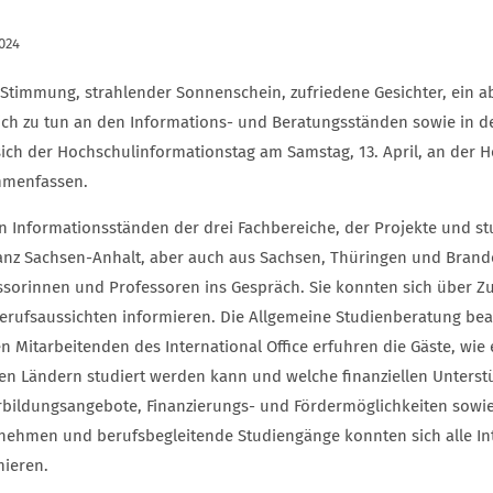
2024
 Stimmung, strahlender Sonnenschein, zufriedene Gesichter, ei
lich zu tun an den Informations- und Beratungsständen sowie in 
 sich der Hochschulinformationstag am Samstag, 13. April, an der
menfassen.
n Informationsständen der drei Fachbereiche, der Projekte und s
anz Sachsen-Anhalt, aber auch aus Sachsen, Thüringen und Brand
ssorinnen und Professoren ins Gespräch. Sie konnten sich über 
erufsaussichten informieren. Die Allgemeine Studienberatung b
n Mitarbeitenden des International Office erfuhren die Gäste, wie 
en Ländern studiert werden kann und welche finanziellen Unterst
rbildungsangebote, Finanzierungs- und Fördermöglichkeiten sowie
nehmen und berufsbegleitende Studiengänge konnten sich alle Int
mieren.