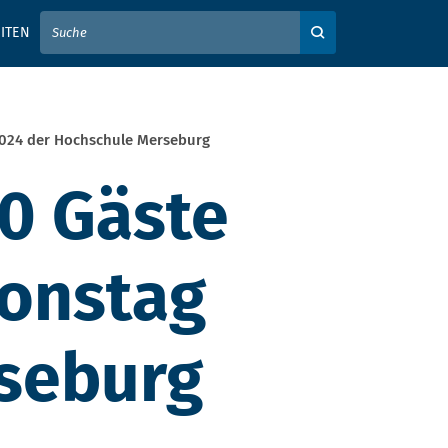
IER IHREN SUCHBEGRIFF EIN
ITEN
Auf der Webseite su
2024 der Hochschule Merseburg
00 Gäste
ionstag
seburg