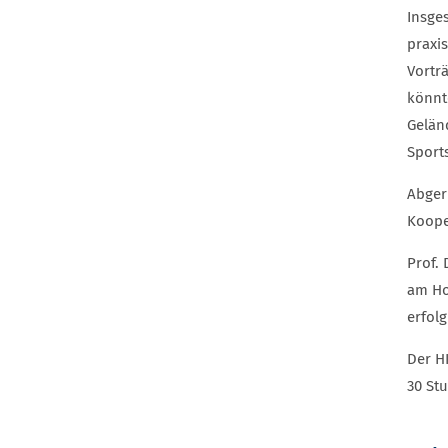
Insge
praxi
Vortr
könnt
Gelän
Sport
Abger
Koope
Prof.
am Ho
erfolg
Der H
30 St