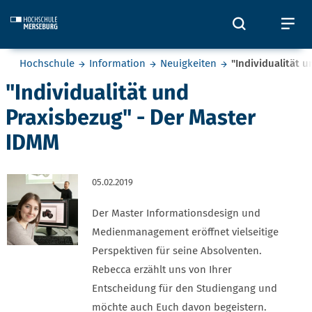
Skip to main content
Öffnet und
Öf
Sie befinden sich hier:
Hochschule
Information
Neuigkeiten
"Individualität 
"Individualität und
Praxisbezug" - Der Master
IDMM
05.02.2019
Der Master Informationsdesign und
Medienmanagement eröffnet vielseitige
Perspektiven für seine Absolventen.
Rebecca erzählt uns von Ihrer
Entscheidung für den Studiengang und
möchte auch Euch davon begeistern.