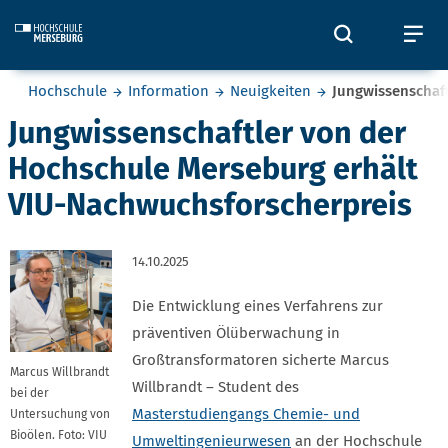
Skip to main content
Öffnet und
Öf
Sie befinden sich hier:
Hochschule
Information
Neuigkeiten
Jungwissenschaf
Jungwissenschaftler von der
Hochschule Merseburg erhält
VIU-Nachwuchsforscherpreis
14.10.2025
Die Entwicklung eines Verfahrens zur
präventiven Ölüberwachung in
Großtransformatoren sicherte Marcus
Marcus Willbrandt
Willbrandt – Student des
bei der
Masterstudiengangs Chemie- und
Untersuchung von
Bioölen. Foto: VIU
Umweltingenieurwesen
an der Hochschule