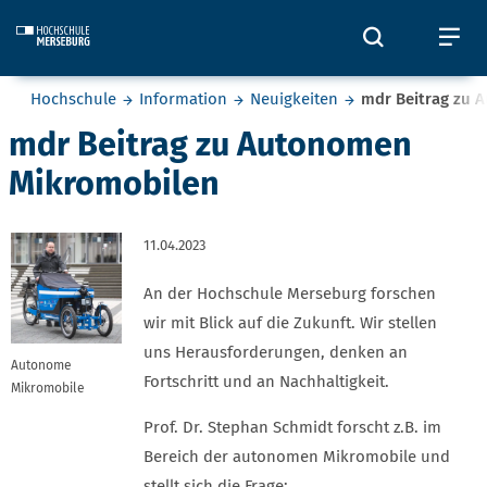
Skip to main content
Öffnet und
Öf
Sie befinden sich hier:
Hochschule
Information
Neuigkeiten
mdr Beitrag zu 
mdr Beitrag zu Autonomen
Mikromobilen
11.04.2023
An der Hochschule Merseburg forschen
wir mit Blick auf die Zukunft. Wir stellen
uns Herausforderungen, denken an
Autonome
Fortschritt und an Nachhaltigkeit.
Mikromobile
Prof. Dr. Stephan Schmidt forscht z.B. im
Bereich der autonomen Mikromobile und
stellt sich die Frage: