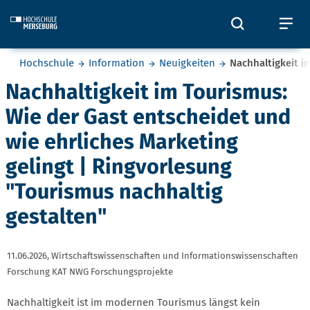
Skip to main content
Öffnet und
Öf
Sie befinden sich hier:
Hochschule
Information
Neuigkeiten
Nachhaltigkeit i
Nachhaltigkeit im Tourismus:
Wie der Gast entscheidet und
wie ehrliches Marketing
gelingt | Ringvorlesung
"Tourismus nachhaltig
gestalten"
11.06.2026,
Wirtschaftswissenschaften und Informationswissenschaften
Forschung KAT NWG Forschungsprojekte
Nachhaltigkeit ist im modernen Tourismus längst kein