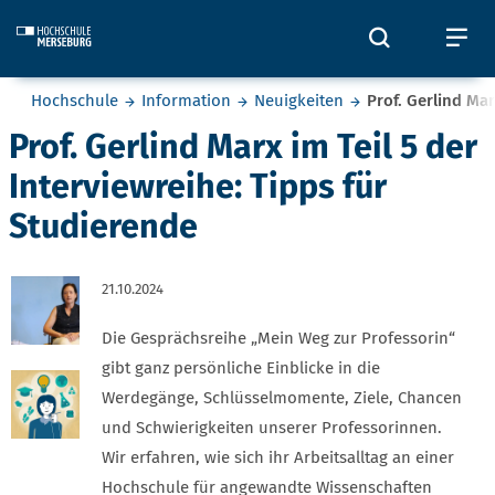
Skip to main content
Öffnet und
Öf
Sie befinden sich hier:
Hochschule
Information
Neuigkeiten
Prof. Gerlind Mar
Prof. Gerlind Marx im Teil 5 der
Interviewreihe: Tipps für
Studierende
21.10.2024
Die Gesprächsreihe „Mein Weg zur Professorin“
gibt ganz persönliche Einblicke in die
Werdegänge, Schlüsselmomente, Ziele, Chancen
und Schwierigkeiten unserer Professorinnen.
Wir erfahren, wie sich ihr Arbeitsalltag an einer
Hochschule für angewandte Wissenschaften