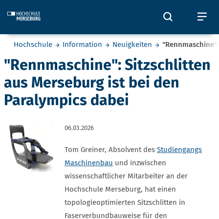
Skip to main content
Öffnet und
Öf
Sie befinden sich hier:
Hochschule
Information
Neuigkeiten
"Rennmaschine": 
"Rennmaschine": Sitzschlitten
aus Merseburg ist bei den
Paralympics dabei
06.03.2026
Tom Greiner, Absolvent des
Studiengangs
Maschinenbau
und inzwischen
wissenschaftlicher Mitarbeiter an der
Hochschule Merseburg, hat einen
topologieoptimierten Sitzschlitten in
Faserverbundbauweise für den