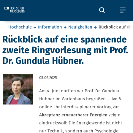
Skip to main content
Öffnet und
Öf
Sie befinden sich hier:
Hochschule
Information
Neuigkeiten
Rückblick auf ei
Rückblick auf eine spannende
zweite Ringvorlesung mit Prof.
Dr. Gundula Hübner.
05.06.2025
Am 4. Juni durften wir Prof. Dr. Gundula
Hübner im Gartenhaus begrüßen – live &
online. Ihr interdisziplinärer Vortrag zur
Akzeptanz erneuerbarer Energien
zeigte
eindrucksvoll: Die Energiewende ist nicht
nur Technik, sondern auch Psychologie,