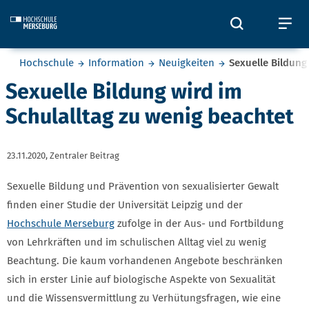
Skip to main content
Öffnet und
Öf
Sie befinden sich hier:
Hochschule
Information
Neuigkeiten
Sexuelle Bildung
Sexuelle Bildung wird im
Schulalltag zu wenig beachtet
23.11.2020,
Zentraler Beitrag
Sexuelle Bildung und Prävention von sexualisierter Gewalt
finden einer Studie der Universität Leipzig und der
Hochschule Merseburg
zufolge in der Aus- und Fortbildung
von Lehrkräften und im schulischen Alltag viel zu wenig
Beachtung. Die kaum vorhandenen Angebote beschränken
sich in erster Linie auf biologische Aspekte von Sexualität
und die Wissensvermittlung zu Verhütungsfragen, wie eine