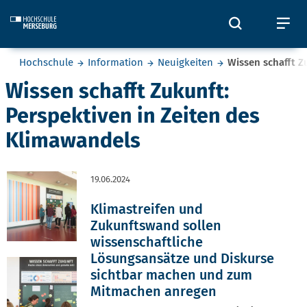
Skip to main content
Öffnet und
Öf
Sie befinden sich hier:
Hochschule
Information
Neuigkeiten
Wissen schafft Z
Wissen schafft Zukunft:
Perspektiven in Zeiten des
Klimawandels
19.06.2024
Klimastreifen und
Zukunftswand sollen
wissenschaftliche
Lösungsansätze und Diskurse
sichtbar machen und zum
Mitmachen anregen